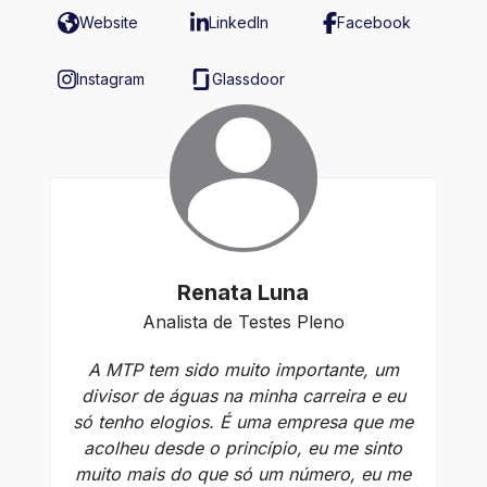
Website
LinkedIn
Facebook
Instagram
Glassdoor
Renata Luna
Analista de Testes Pleno
A MTP tem sido muito importante, um
En
divisor de águas na minha carreira e eu
to
só tenho elogios. É uma empresa que me
m
acolheu desde o princípio, eu me sinto
em
muito mais do que só um número, eu me
de