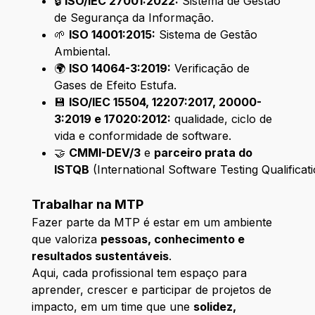
🔒
ISO/IEC 27001:2022:
Sistema de Gestão
de Segurança da Informação.
🌱
ISO 14001:2015:
Sistema de Gestão
Ambiental.
🌍
ISO 14064-3:2019:
Verificação de
Gases de Efeito Estufa.
💾
ISO/IEC 15504, 12207:2017, 20000-
3:2019 e 17020:2012:
qualidade, ciclo de
vida e conformidade de software.
🤝
CMMI-DEV/3
e
parceiro prata do
ISTQB
(International Software Testing Qualificat
Trabalhar na MTP
Fazer parte da MTP é estar em um ambiente
que valoriza
pessoas, conhecimento e
resultados sustentáveis
.
Aqui, cada profissional tem espaço para
aprender, crescer e participar de projetos de
impacto, em um time que une
solidez,