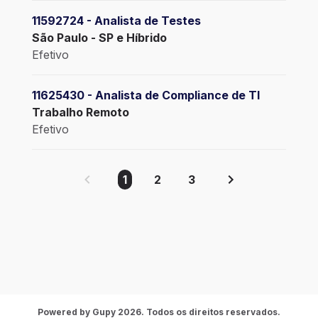
11592724 - Analista de Testes
São Paulo - SP e Híbrido
Efetivo
11625430 - Analista de Compliance de TI
Trabalho Remoto
Efetivo
1
2
3
Não encontrou a vaga que procurava?
Participe do nosso banco de talentos!
Participar do banco de talentos
Powered by Gupy 2026. Todos os direitos reservados.